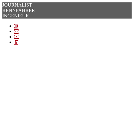
Zum
JOURNALIST
Inhalt
RENNFAHRER
springen
INGENIEUR