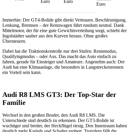
Euro
Euro
Euro
Immerhin: Der GT4-Bolide gibt direkt Vertrauen. Beschleunigung,
Lenkung, Bremsen – der Rennwagen fährt rundum neutral. Dank
Mittelmotor, der für eine gute Gewichtsverteilung sorgt, schiebt der
Ingolstädter sauber aus den Kurven heraus. Ohne großes
Übersteuern.
Dabei hat die Traktionskontrolle nur drei Stufen: Rennmodus,
Qualifyingmodus – oder Aus. Das macht das Auto einfach zu
fahren, gerade für Einsteiger und Amateure. Angenehm auch: Der
Audi hat eine Klimaanlage, die besonders in Langstreckenrennen
ein Vorteil sein kann.
Audi R8 LMS GT3: Der Top-Star der
Familie
Wechsel in den großen Bruder, den Audi R8 LMS. Die
Unterschiede sind deutlich zu erkennen. Der GT3-Bolide ist
wuchtiger und breiter, der Heckflügel riesig. Den Innenraum haben
deutlich mehr Knöpfe und Schalter erobert. Trotzdem fällt die