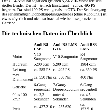
Der GT4-Audi hat sogar den gleichen 5,2-l-V10-Motor wie sein
großer Bruder. Der ist – je nach Einstufung – auf ca. 495 PS
begrenzt. Das sind 100 PS weniger als im GT3. Der Schaltvorgang
des serienmäßigen Doppelkupplungsgetriebes (ohne Kupplung!) ist
etwas zögerlich und nicht so brachial wie beim sequenziellen
Getriebe.
Die technischen Daten im Überblick
Audi R8
Audi R8 LMS
Audi RS3
LMS
GT4
LMS
V10-
R4-
Motor
V10-Saugmotor
Saugmotor
Saugmotor
Hubraum
5200 ccm
5200 ccm
1984 ccm
Leistung
ca. 585 PS
ca. 495 PS
ca. 350 PS
max.
ca. 550 Nm
ca. 550 Nm
460 Nm
Drehmoment
6-Gang
7-Gang-
6-Gang
Getriebe
sequentiell
Doppelkupplung
sequentiell
0 bis 100
ca. 3,2
unter 4
ca. 4,5
km/h
Sekunden
Sekunden
Sekunden
ca.
ca. 427.210
ca. 235.620
Preis
153.510