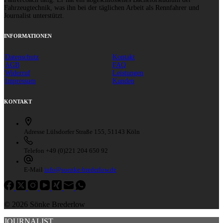
Fahrzeugtechnik, was ihn bei der täglichen Arbeit als Rennfahrer und
Journalist unterstützt.
INFORMATIONEN
Datenschutz
Kontakt
AGB
FAQ
Widerruf
Leistungen
Impressum
Kunden
KONTAKT
Adresse
Lülsdorfer Straße 155, 51143 Köln
Telefon
+49 (0)221 204 650 92
E-Mail
info@soenke-brederlow.de
© 2026 Sönke Brederlow
JOURNALIST