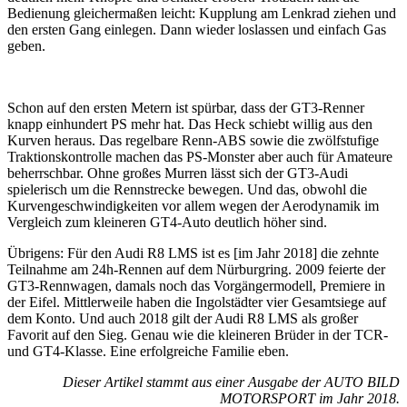
Bedienung gleichermaßen leicht: Kupplung am Lenkrad ziehen und
den ersten Gang einlegen. Dann wieder loslassen und einfach Gas
geben.
Schon auf den ersten Metern ist spürbar, dass der GT3-Renner
knapp einhundert PS mehr hat. Das Heck schiebt willig aus den
Kurven heraus. Das regelbare Renn-ABS sowie die zwölfstufige
Traktionskontrolle machen das PS-Monster aber auch für Amateure
beherrschbar. Ohne großes Murren lässt sich der GT3-Audi
spielerisch um die Rennstrecke bewegen. Und das, obwohl die
Kurvengeschwindigkeiten vor allem wegen der Aerodynamik im
Vergleich zum kleineren GT4-Auto deutlich höher sind.
Übrigens: Für den Audi R8 LMS ist es [im Jahr 2018] die zehnte
Teilnahme am 24h-Rennen auf dem Nürburgring. 2009 feierte der
GT3-Rennwagen, damals noch das Vorgängermodell, Premiere in
der Eifel. Mittlerweile haben die Ingolstädter vier Gesamtsiege auf
dem Konto. Und auch 2018 gilt der Audi R8 LMS als großer
Favorit auf den Sieg. Genau wie die kleineren Brüder in der TCR-
und GT4-Klasse. Eine erfolgreiche Familie eben.
Dieser Artikel stammt aus einer Ausgabe der AUTO BILD
MOTORSPORT im Jahr 2018.