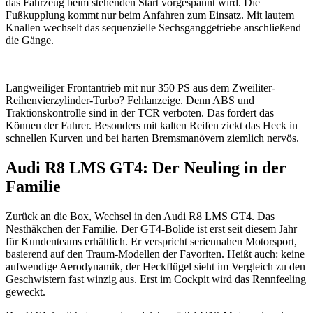
das Fahrzeug beim stehenden Start vorgespannt wird. Die
Fußkupplung kommt nur beim Anfahren zum Einsatz. Mit lautem
Knallen wechselt das sequenzielle Sechsganggetriebe anschließend
die Gänge.
Langweiliger Frontantrieb mit nur 350 PS aus dem Zweiliter-
Reihenvierzylinder-Turbo? Fehlanzeige. Denn ABS und
Traktionskontrolle sind in der TCR verboten. Das fordert das
Können der Fahrer. Besonders mit kalten Reifen zickt das Heck in
schnellen Kurven und bei harten Bremsmanövern ziemlich nervös.
Audi R8 LMS GT4: Der Neuling in der
Familie
Zurück an die Box, Wechsel in den Audi R8 LMS GT4. Das
Nesthäkchen der Familie. Der GT4-Bolide ist erst seit diesem Jahr
für Kundenteams erhältlich. Er verspricht seriennahen Motorsport,
basierend auf den Traum-Modellen der Favoriten. Heißt auch: keine
aufwendige Aerodynamik, der Heckflügel sieht im Vergleich zu den
Geschwistern fast winzig aus. Erst im Cockpit wird das Rennfeeling
geweckt.