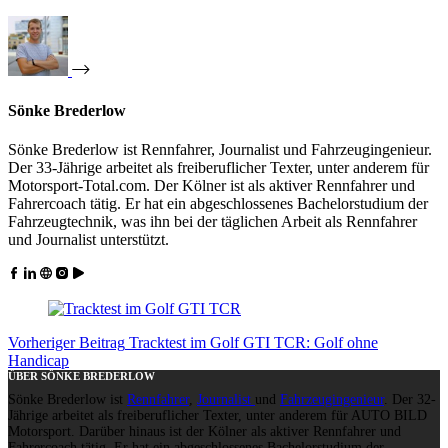
Sönke Brederlow
Sönke Brederlow ist Rennfahrer, Journalist und Fahrzeugingenieur.
Der 33-Jährige arbeitet als freiberuflicher Texter, unter anderem für
Motorsport-Total.com. Der Kölner ist als aktiver Rennfahrer und
Fahrercoach tätig. Er hat ein abgeschlossenes Bachelorstudium der
Fahrzeugtechnik, was ihn bei der täglichen Arbeit als Rennfahrer
und Journalist unterstützt.
Vorheriger
Beitrag
Tracktest im Golf GTI TCR: Golf ohne
Handicap
ÜBER SÖNKE BREDERLOW
Sönke Brederlow ist
Rennfahrer
,
Journalist
und
Fahrzeugingenieur
. Der 32-
Jährige arbeitet als freiberuflicher Texter, unter anderem für AUTO BILD
Motorsport. Darüber hinaus ist der Kölner als aktiver Rennfahrer und
Fahrercoach tätig. Er hat ein abgeschlossenes Bachelorstudium der