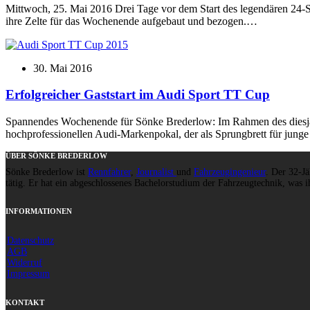
Mittwoch, 25. Mai 2016 Drei Tage vor dem Start des legendären 24-
ihre Zelte für das Wochenende aufgebaut und bezogen.…
30. Mai 2016
Erfolgreicher Gaststart im Audi Sport TT Cup
Spannendes Wochenende für Sönke Brederlow: Im Rahmen des diesjähr
hochprofessionellen Audi-Markenpokal, der als Sprungbrett für junge 
ÜBER SÖNKE BREDERLOW
Sönke Brederlow ist
Rennfahrer
,
Journalist
und
Fahrzeugingenieur
. Der 32-Jä
tätig. Er hat ein abgeschlossenes Bachelorstudium der Fahrzeugtechnik, was ih
INFORMATIONEN
Datenschutz
AGB
Widerruf
Impressum
KONTAKT