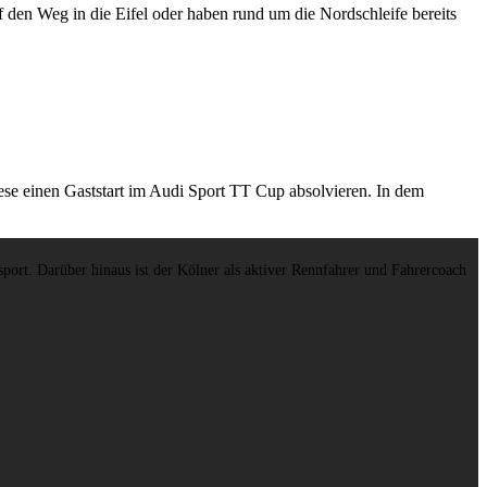
en Weg in die Eifel oder haben rund um die Nordschleife bereits
e einen Gaststart im Audi Sport TT Cup absolvieren. In dem
port. Darüber hinaus ist der Kölner als aktiver Rennfahrer und Fahrercoach