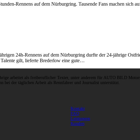
Stunden-Rennens auf dem Nürburgring. Tausende Fans machen sich auf d
igen 24h-Rennens auf dem Nürburgring durfte der 24-jährige Ostfries
Talente gilt, lieferte Brederlow eine gute…
hrige arbeitet als freiberuflicher Texter, unter anderem für AUTO BILD Motors
n bei der täglichen Arbeit als Rennfahrer und Journalist unterstützt.
Kontakt
FAQ
Leistungen
Kunden