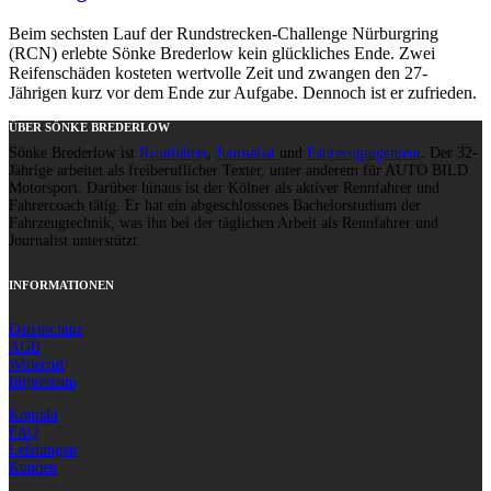
Beim sechsten Lauf der Rundstrecken-Challenge Nürburgring
(RCN) erlebte Sönke Brederlow kein glückliches Ende. Zwei
Reifenschäden kosteten wertvolle Zeit und zwangen den 27-
Jährigen kurz vor dem Ende zur Aufgabe. Dennoch ist er zufrieden.
ÜBER SÖNKE BREDERLOW
Sönke Brederlow ist
Rennfahrer
,
Journalist
und
Fahrzeugingenieur
. Der 32-
Jährige arbeitet als freiberuflicher Texter, unter anderem für AUTO BILD
Motorsport. Darüber hinaus ist der Kölner als aktiver Rennfahrer und
Fahrercoach tätig. Er hat ein abgeschlossenes Bachelorstudium der
Fahrzeugtechnik, was ihn bei der täglichen Arbeit als Rennfahrer und
Journalist unterstützt.
INFORMATIONEN
Datenschutz
AGB
Widerruf
Impressum
Kontakt
FAQ
Leistungen
Kunden